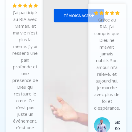
N





J’ai participé
o
N





TÉMOIGNAGES
au RIA avec
t
Grâce au
o
Maman, et
é
RIA, j’ai
t
ma vie n’est
5
compris que
é
plus la
s
Dieu ne
5
même. J’y ai
u
m’avait
s
ressenti une
r
jamais
u
paix
5
oublié. Son
r
profonde et
amour m’a
5
une
relevé, et
présence de
aujourd’hui,
Dieu qui
je marche
restaure le
avec plus de
cœur. Ce
foi et
n’est pas
d’espérance.
juste un
événement,
Sidney
c’est une
Koffi