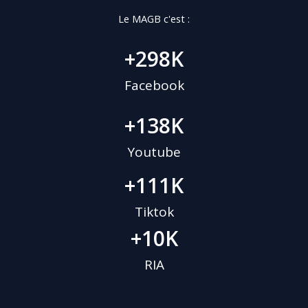
Le MAGB c'est :
+
298
K
Facebook
+
138
K
Youtube
+
111
K
Tiktok
+
10
K
RIA